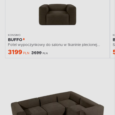
KONSIMO
K
BUFFO
Fotel wypoczynkowy do salonu w tkaninie plecionej...
3199
3699
PLN
PLN