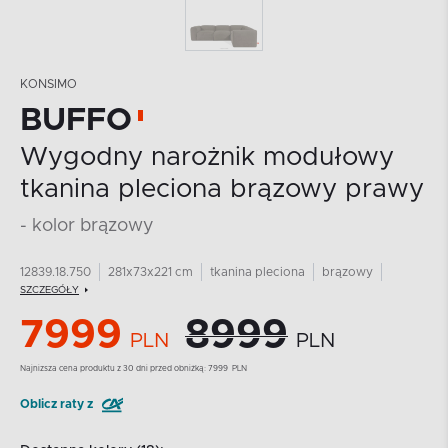
KONSIMO
BUFFO
Wygodny narożnik modułowy
tkanina pleciona brązowy prawy
- kolor brązowy
12839.18.750
281x73x221 cm
tkanina pleciona
brązowy
SZCZEGÓŁY
7999
8999
PLN
PLN
Najnizsza cena produktu z 30 dni przed obniżką:
7999
PLN
Oblicz raty z