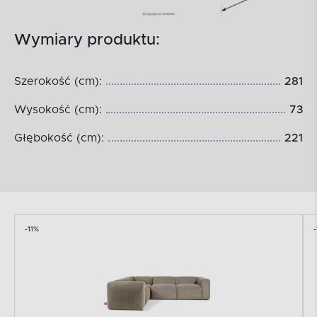
Wymiary produktu:
Szerokość (cm):
281
Wysokość (cm):
73
Głębokość (cm):
221
-11%
-