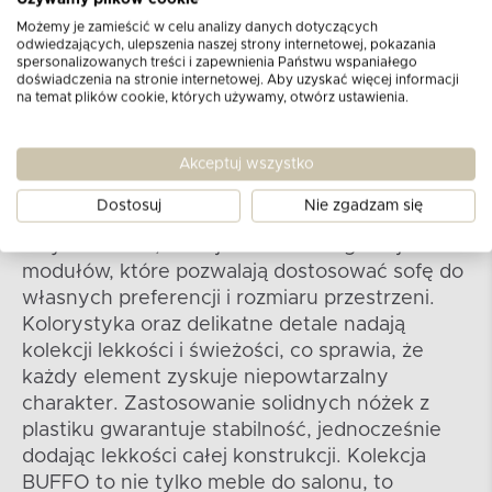
Możemy je zamieścić w celu analizy danych dotyczących
odwiedzających, ulepszenia naszej strony internetowej, pokazania
Kolekcja BUFFO
spersonalizowanych treści i zapewnienia Państwu wspaniałego
doświadczenia na stronie internetowej. Aby uzyskać więcej informacji
na temat plików cookie, których używamy, otwórz ustawienia.
Kolekcja sof i narożników modułowych oraz
foteli nie tylko podkreśla nowoczesność i
Akceptuj wszystko
elegancję, ale również nawiązuje do stylu
boho, tworząc unikalną harmonię w każdym
Dostosuj
Nie zgadzam się
pomieszczeniu. Dbając o różnorodność i
indywidualizm, oferuje różne konfiguracje
modułów, które pozwalają dostosować sofę do
własnych preferencji i rozmiaru przestrzeni.
Kolorystyka oraz delikatne detale nadają
kolekcji lekkości i świeżości, co sprawia, że
każdy element zyskuje niepowtarzalny
charakter. Zastosowanie solidnych nóżek z
plastiku gwarantuje stabilność, jednocześnie
dodając lekkości całej konstrukcji. Kolekcja
BUFFO to nie tylko meble do salonu, to