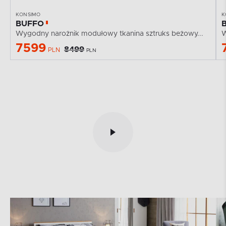
KONSIMO
K
BUFFO
Wygodny narożnik modułowy tkanina sztruks beżowy...
W
7599
8499
PLN
PLN