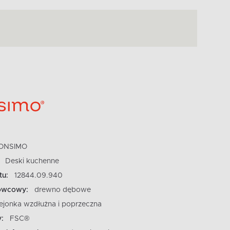
ONSIMO
Deski kuchenne
tu:
12844.09.940
owcowy:
drewno dębowe
lejonka wzdłużna i poprzeczna
y:
FSC®