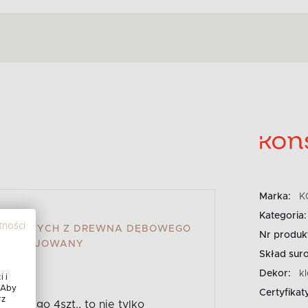
Marka:
K
Kategoria:
tności
DANIOWYCH Z DREWNA DĘBOWEGO
Nr produk
DĄB OLEJOWANY
Skład sur
Dekor:
k
 i
 Aby
Certyfikat
rz
bowego 4szt., to nie tylko