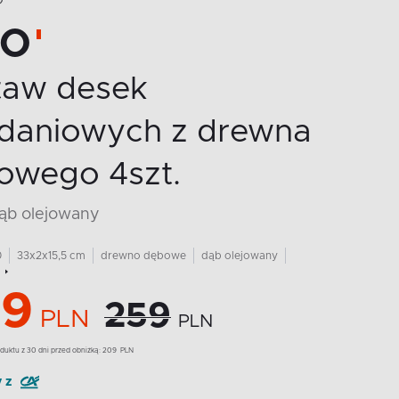
O
VO
taw desek
adaniowych z drewna
owego 4szt.
dąb olejowany
0
33x2x15,5 cm
drewno dębowe
dąb olejowany
9
259
PLN
PLN
duktu z 30 dni przed obniżką:
209
PLN
y z