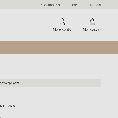
PRIMA
KIDS
Komody, szafki RTV, witryny...
-33 %
irany
Liczba produktów:
Liczba produktów:
274
60
Konsimo PRO
Idea
Kontakt
Moje konto
Mój koszyk
bowego 4szt.
NIE
-19%