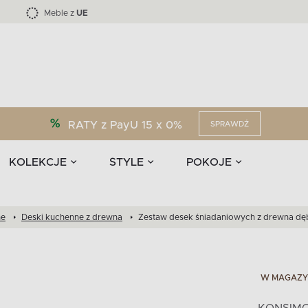
Kolekcja mebli LOFTY -45 %
i akcesoria
EPIRI
TEENS
Krzesła do jadalni
Zasłony
F
Liczba produktów:
Liczba produktów:
40
173
Meble z
UE
RATY z PayU 15 x 0%
SPRAWDŹ
KOLEKCJE
STYLE
POKOJE
ne
Deski kuchenne z drewna
Zestaw desek śniadaniowych z drewna dę
W MAGAZY