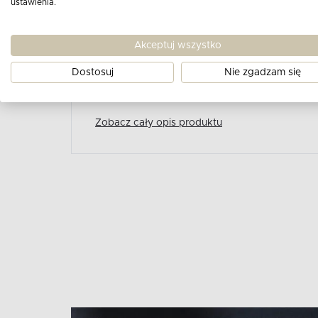
ustawienia.
funkcjonalny element wyposażenia kuchn
serwowania przekąsek lub dań. Wykonana
Akceptuj wszystko
dębowego, prezentuje się nie tylko eleg
wytrzymałość. Jej grubość 2 cm sprawia, 
Dostosuj
Nie zgadzam się
krojenia różnorodnych produktów.
Zobacz cały opis produktu