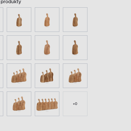
produkty
+
0