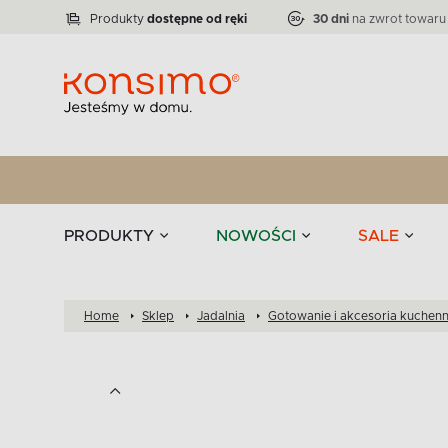
Lampy
Kolekcja narożników RATLO -39 %
VICTO
ELEGANT
Zastawy stołowe 
Liczba produktów:
Liczba produktów:
71
864
Produkty
dostępne od ręki
30 dni
na zwrot towaru
stołowe
Tekstylia
PRODUKTY
NOWOŚCI
SALE
Home
Sklep
Jadalnia
Gotowanie i akcesoria kuchen