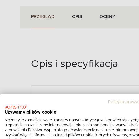
PRZEGLĄD
OPIS
OCENY
Opis i specyfikacja
Polityka prywa
ZESTAW DESEK ŚNIA
4SZT. LIVO - KOLOR 
Używamy plików cookie
Opis produktu:
Możemy je zamieścić w celu analizy danych dotyczących odwiedzających,
ulepszenia naszej strony internetowej, pokazania spersonalizowanych treści
zapewnienia Państwu wspaniałego doświadczenia na stronie internetowej.
uzyskać więcej informacji na temat plików cookie, których używamy, otwó
Zestaw desek śniadaniowych z drewna dę