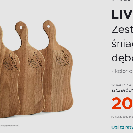
KONSIM
LI
Zes
śni
dęb
- kolor 
12844.09.94
SZCZEGÓŁY
20
Najnizsza cena pro
Oblicz rat