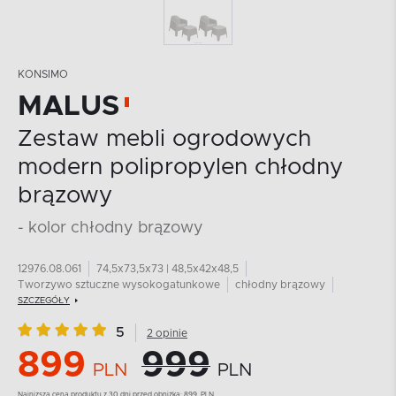
KONSIMO
MALUS
Zestaw mebli ogrodowych
modern polipropylen chłodny
brązowy
- kolor chłodny brązowy
12976.08.061
74,5x73,5x73 | 48,5x42x48,5
Tworzywo sztuczne wysokogatunkowe
chłodny brązowy
SZCZEGÓŁY
5
2 opinie
899
999
PLN
PLN
Najnizsza cena produktu z 30 dni przed obniżką:
899
PLN