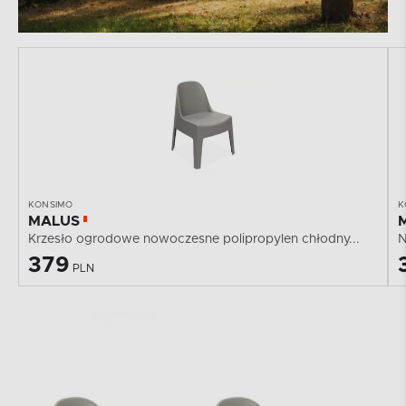
KONSIMO
K
MALUS
Krzesło ogrodowe nowoczesne polipropylen chłodny...
N
379
PLN