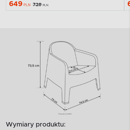
649
729
PLN
PLN
Wymiary produktu: