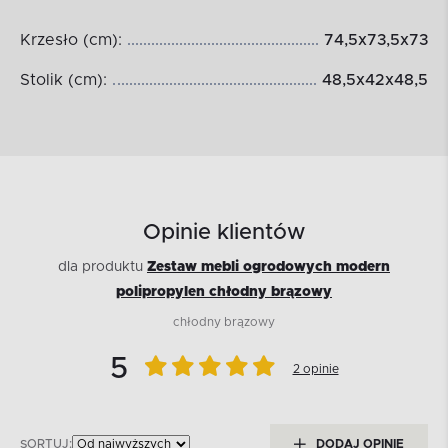
Krzesło (cm):
74,5x73,5x73
Stolik (cm):
48,5x42x48,5
Opinie klientów
dla produktu
Zestaw mebli ogrodowych modern
polipropylen chłodny brązowy
chłodny brązowy
5
2 opinie
SORTUJ:
DODAJ OPINIĘ