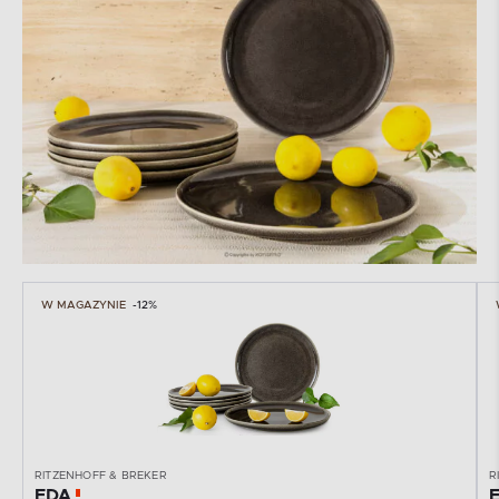
W MAGAZYNIE
-12%
RITZENHOFF & BREKER
R
EDA