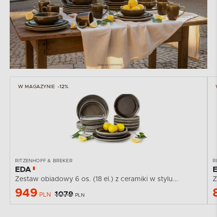
W MAGAZYNIE
-12%
RITZENHOFF & BREKER
R
EDA
Zestaw obiadowy 6 os. (18 el.) z ceramiki w stylu...
Z
949
1079
PLN
PLN