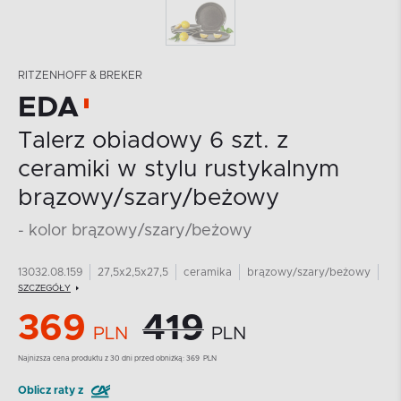
RITZENHOFF & BREKER
EDA
Talerz obiadowy 6 szt. z
ceramiki w stylu rustykalnym
brązowy/szary/beżowy
- kolor brązowy/szary/beżowy
13032.08.159
27,5x2,5x27,5
ceramika
brązowy/szary/beżowy
SZCZEGÓŁY
369
419
PLN
PLN
Najnizsza cena produktu z 30 dni przed obniżką:
369
PLN
Oblicz raty z