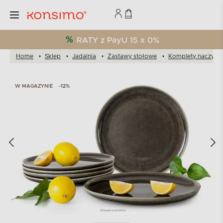
RATY z PayU 15 x 0%
Home
Sklep
Jadalnia
Zastawy stołowe
Komplety naczyń
W MAGAZYNIE
-12%