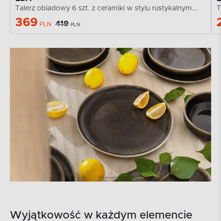
Talerz obiadowy 6 szt. z ceramiki w stylu rustykalnym...
T
369
419
PLN
PLN
Wyjątkowość w każdym elemencie