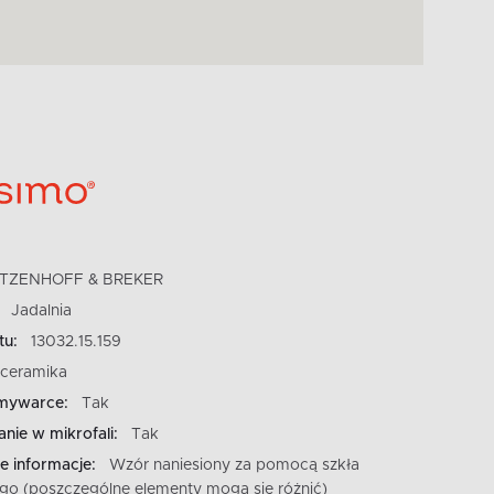
ITZENHOFF & BREKER
Jadalnia
tu:
13032.15.159
ceramika
mywarce:
Tak
nie w mikrofali:
Tak
 informacje:
Wzór naniesiony za pomocą szkła
go (poszczególne elementy mogą się różnić)