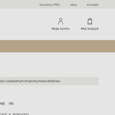
PRIMA
KIDS
Komody, szafki RTV, witryny...
-33 %
irany
Liczba produktów:
Liczba produktów:
274
60
Konsimo PRO
Idea
Kontakt
Moje konto
Mój koszyk
 stylu rustykalnym brązowy/szary/beżowy
NIE
-11%