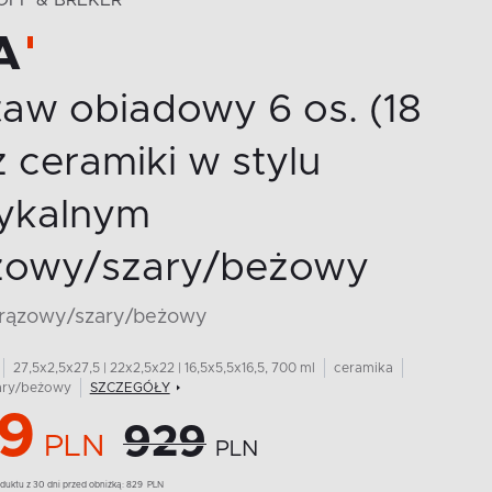
OFF & BREKER
A
aw obiadowy 6 os. (18
 z ceramiki w stylu
tykalnym
zowy/szary/beżowy
 brązowy/szary/beżowy
27,5x2,5x27,5 | 22x2,5x22 | 16,5x5,5x16,5, 700 ml
ceramika
ary/beżowy
SZCZEGÓŁY
9
929
PLN
PLN
duktu z 30 dni przed obniżką:
829
PLN