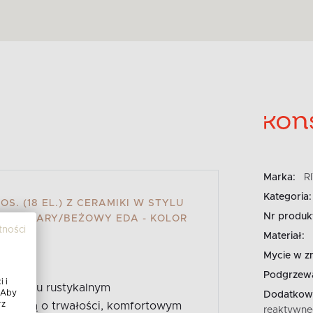
Marka:
R
Kategoria:
S. (18 EL.) Z CERAMIKI W STYLU
Nr produk
WY/SZARY/BEŻOWY EDA - KOLOR
tności
ŻOWY
Materiał:
Mycie w z
Podgrzewa
 i
i w stylu rustykalnym
 Aby
Dodatkowe
rz
 myślą o trwałości, komfortowym
reaktywne