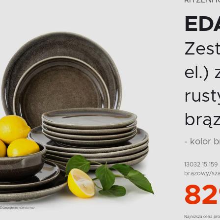
RITZENH
ED
Zest
el.)
rus
brą
- kolor
13032.15.159
brązowy/sz
82
Najnizsza cena pro