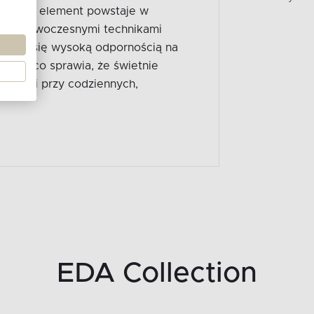
a. Każdy element powstaje w
sło z nowoczesnymi technikami
ryzują się wysoką odpornością na
idna, co sprawia, że świetnie
e, jak i przy codziennych,
EDA Collection