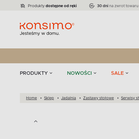
Lampy
Kolekcja narożników RATLO -39 %
VICTO
ELEGANT
Zastawy stołowe 
Liczba produktów:
Liczba produktów:
71
864
Produkty
dostępne od ręki
30 dni
na zwrot towaru
stołowe
Tekstylia
PRODUKTY
NOWOŚCI
SALE
Home
Sklep
Jadalnia
Zastawy stołowe
Serwisy s