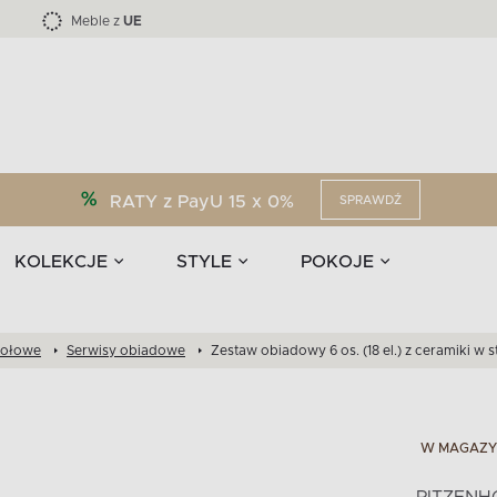
Kolekcja mebli LOFTY -45 %
i akcesoria
EPIRI
TEENS
Krzesła do jadalni
Zasłony
F
Liczba produktów:
Liczba produktów:
40
173
Meble z
UE
RATY z PayU 15 x 0%
SPRAWDŹ
KOLEKCJE
STYLE
POKOJE
tołowe
Serwisy obiadowe
Zestaw obiadowy 6 os. (18 el.) z ceramiki w
W MAGAZY