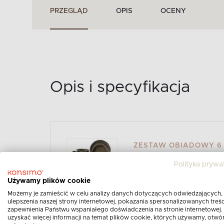
PRZEGLĄD
OPIS
OCENY
Opis i specyfikacja
ZESTAW OBIADOWY 6 O
RUSTYKALNYM BRĄZO
Polityka prywa
BRĄZOWY/SZARY/BE
Opis produktu:
Używamy plików cookie
Możemy je zamieścić w celu analizy danych dotyczących odwiedzających,
ulepszenia naszej strony internetowej, pokazania spersonalizowanych treści
Zestaw obiadowy 6 os. (18 el.) z ceramik
zapewnienia Państwu wspaniałego doświadczenia na stronie internetowej.
uzyskać więcej informacji na temat plików cookie, których używamy, otwó
brązowy/szary/beżowy zaprojektowano z