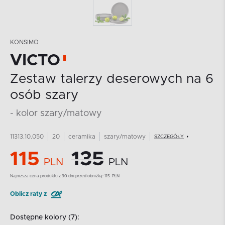
KONSIMO
VICTO
Zestaw talerzy deserowych na 6
osób szary
- kolor szary/matowy
11313.10.050
20
ceramika
szary/matowy
SZCZEGÓŁY
115
135
PLN
PLN
Najnizsza cena produktu z 30 dni przed obniżką:
115
PLN
Oblicz raty z
Dostępne kolory (7):