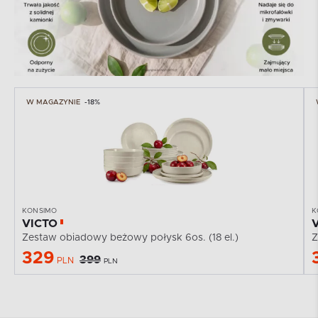
W MAGAZYNIE
-18%
KONSIMO
K
VICTO
Zestaw obiadowy beżowy połysk 6os. (18 el.)
Z
329
399
PLN
PLN