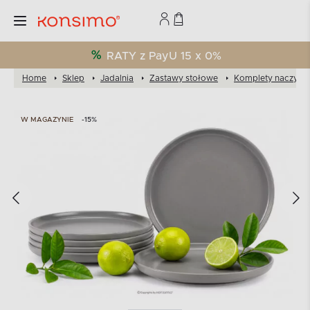
RATY z PayU 15 x 0%
Home
Sklep
Jadalnia
Zastawy stołowe
Komplety naczyń
W MAGAZYNIE
-15%