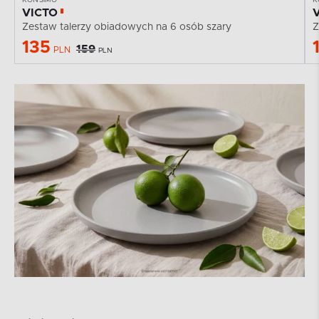
VICTO
Zestaw talerzy obiadowych na 6 osób szary
Z
135
159
PLN
PLN