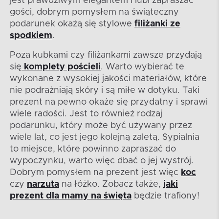
jest prawdziwym elegantem i lubi zapraszać
gości, dobrym pomysłem na świąteczny
podarunek okażą się stylowe
filiżanki ze
spodkiem
.
Poza kubkami czy filiżankami zawsze przydają
się
komplety pościeli
. Warto wybierać te
wykonane z wysokiej jakości materiałów, które
nie podrażniają skóry i są miłe w dotyku. Taki
prezent na pewno okaże się przydatny i sprawi
wiele radości. Jest to również rodzaj
podarunku, który może być używany przez
wiele lat, co jest jego kolejną zaletą. Sypialnia
to miejsce, które powinno zapraszać do
wypoczynku, warto więc dbać o jej wystrój.
Dobrym pomysłem na prezent jest więc
koc
czy
narzuta
na łóżko. Zobacz także,
jaki
prezent dla mamy na święta
będzie trafiony!