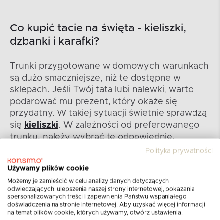
Co kupić tacie na święta - kieliszki,
dzbanki i karafki?
Trunki przygotowane w domowych warunkach
są dużo smaczniejsze, niż te dostępne w
sklepach. Jeśli Twój tata lubi nalewki, warto
podarować mu prezent, który okaże się
przydatny. W takiej sytuacji świetnie sprawdzą
się
kieliszki
. W zależności od preferowanego
trunku, należy wybrać te odpowiednie.
Eleganckie i wygodne kieliszki na pewno okażą
Polityka prywatności
się przydatne, jeśli Twój tata ceni sobie nalewki
Używamy plików cookie
przygotowywane w domu i chętnie dzieli się
Możemy je zamieścić w celu analizy danych dotyczących
nimi ze swoimi gośćmi.
odwiedzających, ulepszenia naszej strony internetowej, pokazania
spersonalizowanych treści i zapewnienia Państwu wspaniałego
doświadczenia na stronie internetowej. Aby uzyskać więcej informacji
na temat plików cookie, których używamy, otwórz ustawienia.
W MAGAZYNIE
-41%