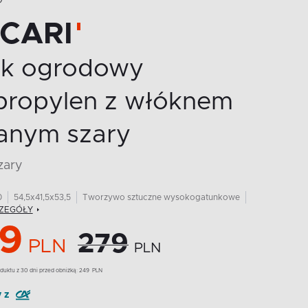
O
CCARI
lik ogrodowy
ipropylen z włóknem
lanym szary
szary
0
54,5x41,5x53,5
Tworzywo sztuczne wysokogatunkowe
ZEGÓŁY
9
279
PLN
PLN
duktu z 30 dni przed obniżką:
249
PLN
y z