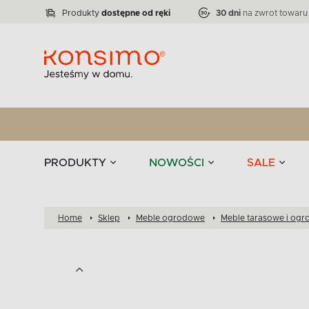
Lampy
Kolekcja narożników RATLO -39 %
VICTO
ELEGANT
Zastawy stołowe 
Liczba produktów:
Liczba produktów:
71
864
Produkty
dostępne od ręki
30 dni
na zwrot towaru
stołowe
Tekstylia
PRODUKTY
NOWOŚCI
SALE
Home
Sklep
Meble ogrodowe
Meble tarasowe i og