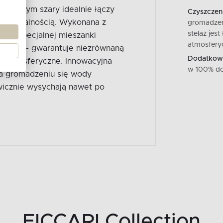
szklanym szary idealnie łączy
Czyszczeni
unkcjonalnością. Wykonana z
gromadzen
stelaż jes
 - specjalnej mieszanki
atmosfery
lanym - gwarantuje niezrównaną
Dodatkowe
i atmosferyczne. Innowacyjna
w 100% do
a gromadzeniu się wody
wicznie wysychają nawet po
FICCARI Collection