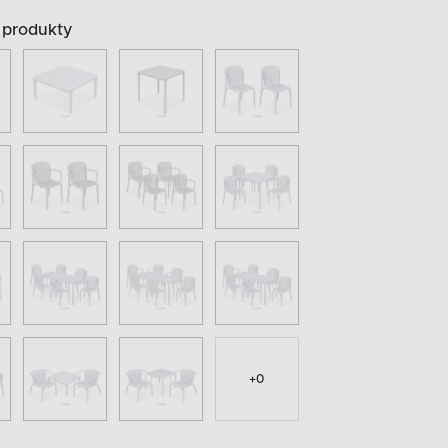
produkty
+
0