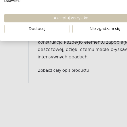
ustawienia.
Stolik ogrodowy polipropylen z włóknem 
minimalistyczną estetykę z wyjątkową f
Akceptuj wszystko
wysokogatunkowego tworzywa sztucznego
polipropylenu wzbogaconej włóknem szk
Dostosuj
Nie zgadzam się
trwałość i odporność na zmienne warunk
konstrukcja każdego elementu zapobieg
deszczowej, dzięki czemu meble błyska
intensywnych opadach.
Zobacz cały opis produktu