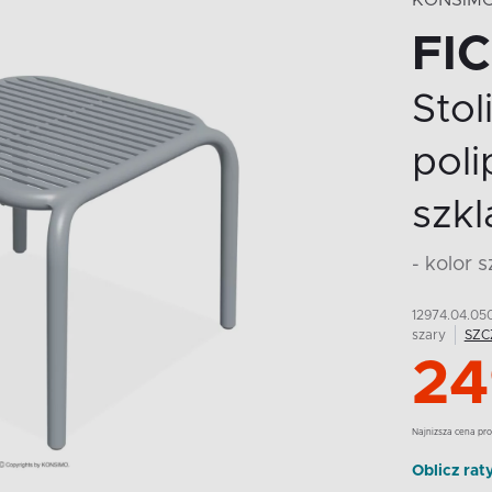
KONSIM
FI
Sto
pol
szk
- kolor 
12974.04.05
szary
SZC
24
Najnizsza cena pro
Oblicz rat