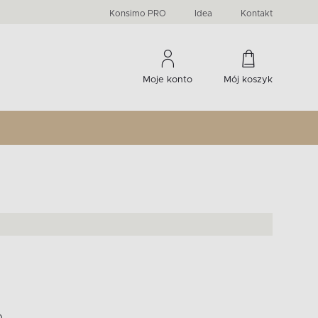
PRIMA
KIDS
Komody, szafki RTV, witryny...
-33 %
irany
Liczba produktów:
Liczba produktów:
274
60
Konsimo PRO
Idea
Kontakt
Moje konto
Mój koszyk