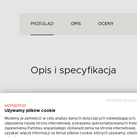
PRZEGLĄD
OPIS
OCENY
Opis i specyfikacja
Polityka prywa
STOLIK OGRODOWY P
Używamy plików cookie
SZKLANYM SZARY FICC
Możemy je zamieścić w celu analizy danych dotyczących odwiedzających,
ulepszenia naszej strony internetowej, pokazania spersonalizowanych treści
Opis produktu:
zapewnienia Państwu wspaniałego doświadczenia na stronie internetowej.
uzyskać więcej informacji na temat plików cookie, których używamy, otwó