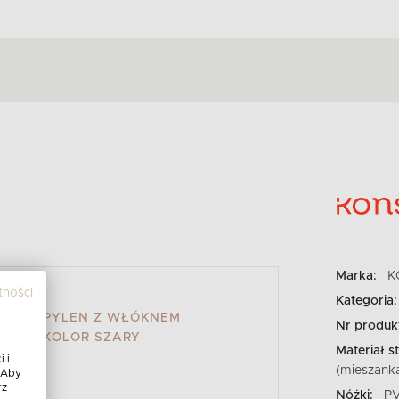
Marka:
K
tności
Kategoria:
OLIPROPYLEN Z WŁÓKNEM
Nr produk
ARI - KOLOR SZARY
Materiał st
 i
(mieszank
 Aby
rz
Nóżki:
P