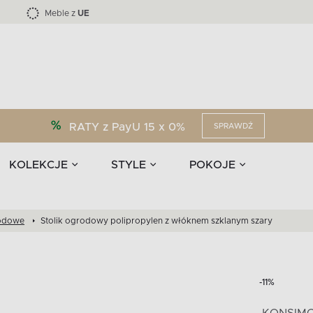
Kolekcja mebli LOFTY -45 %
i akcesoria
EPIRI
TEENS
Krzesła do jadalni
Zasłony
F
Liczba produktów:
Liczba produktów:
40
173
Meble z
UE
RATY z PayU 15 x 0%
SPRAWDŹ
KOLEKCJE
STYLE
POKOJE
rodowe
Stolik ogrodowy polipropylen z włóknem szklanym szary
-11%