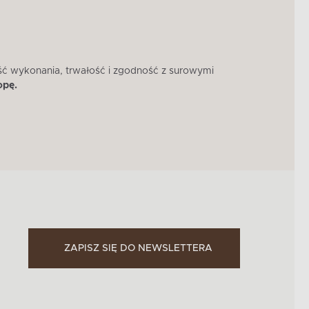
ść wykonania, trwałość i zgodność z surowymi
W 
opę.
ZAPISZ SIĘ DO NEWSLETTERA