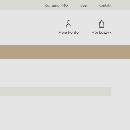
PRIMA
KIDS
Komody, szafki RTV, witryny...
-33 %
irany
Liczba produktów:
Liczba produktów:
274
60
Konsimo PRO
Idea
Kontakt
Moje konto
Mój koszyk