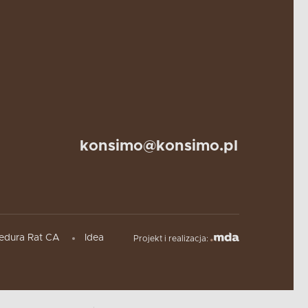
konsimo@konsimo.pl
edura Rat CA
Idea
Projekt i realizacja: