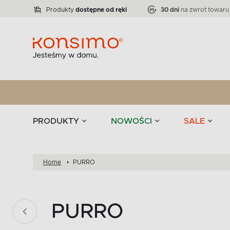
Lampy
Kolekcja narożników RATLO -39 %
VICTO
ELEGANT
Zastawy stołowe 
Liczba produktów:
Liczba produktów:
71
864
Produkty
dostępne od ręki
30 dni
na zwrot towaru
stołowe
Tekstylia
PRODUKTY
NOWOŚCI
SALE
Home
PURRO
PURRO