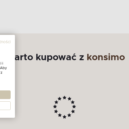
tności
Warto kupować z
konsimo
 i
 Aby
rz