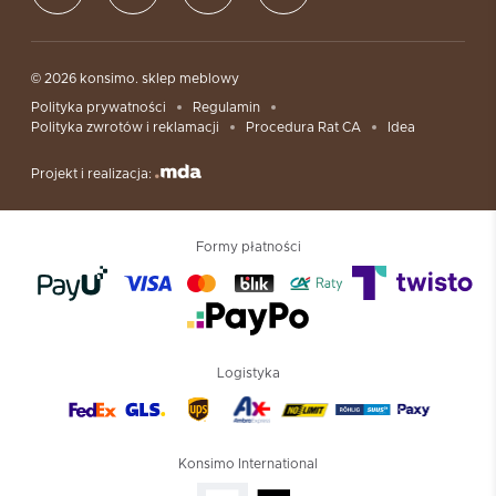
© 2026 konsimo. sklep meblowy
Polityka prywatności
Regulamin
Polityka zwrotów i reklamacji
Procedura Rat CA
Idea
Projekt i realizacja:
Formy płatności
Logistyka
Konsimo International