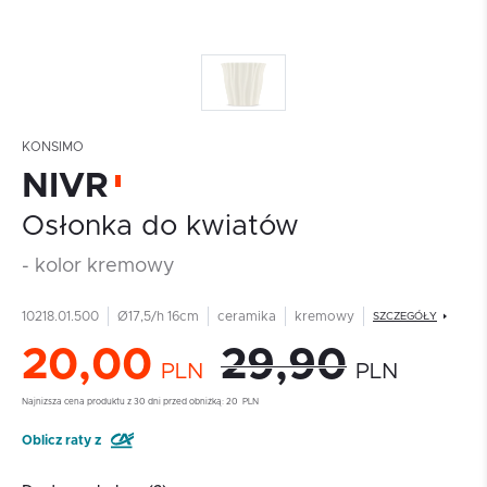
KONSIMO
NIVR
Osłonka do kwiatów
- kolor kremowy
10218.01.500
Ø17,5/h 16cm
ceramika
kremowy
SZCZEGÓŁY
20,00
29,90
PLN
PLN
Najnizsza cena produktu z 30 dni przed obniżką:
20
PLN
Oblicz raty z