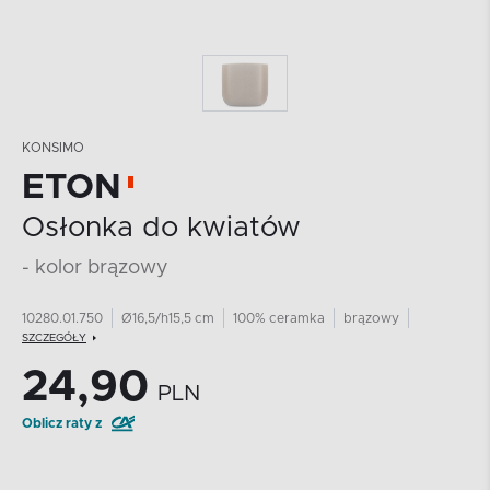
KONSIMO
ETON
Osłonka do kwiatów
- kolor brązowy
10280.01.750
Ø16,5/h15,5 cm
100% ceramka
brązowy
SZCZEGÓŁY
24,90
PLN
Oblicz raty z