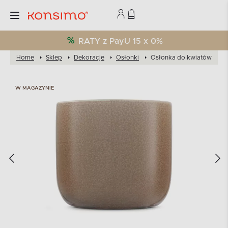
RATY z PayU 15 x 0%
Home
Sklep
Dekoracje
Osłonki
Osłonka do kwiatów
W MAGAZYNIE