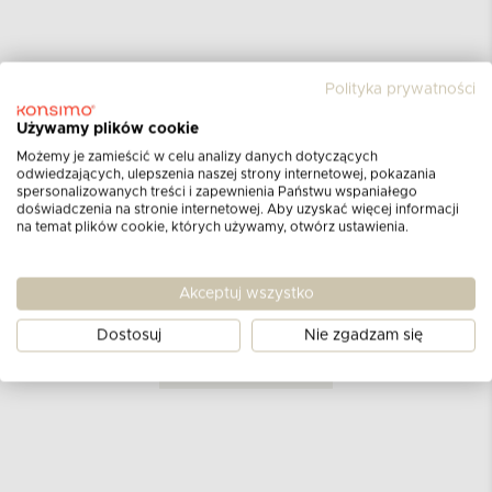
Polityka prywatności
Używamy plików cookie
Opinie klientów
Możemy je zamieścić w celu analizy danych dotyczących
odwiedzających, ulepszenia naszej strony internetowej, pokazania
dla produktu
Osłonka do kwiatów
spersonalizowanych treści i zapewnienia Państwu wspaniałego
doświadczenia na stronie internetowej. Aby uzyskać więcej informacji
brązowy
na temat plików cookie, których używamy, otwórz ustawienia.
Aktualnie nie ma żadnych opinii.
Może chcesz
Akceptuj wszystko
napisać pierwszą?
Dostosuj
Nie zgadzam się
DODAJ OPINIĘ