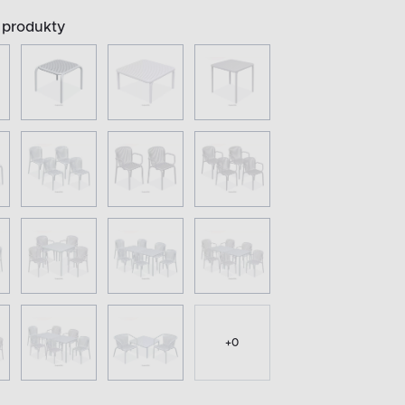
produkty
+
0