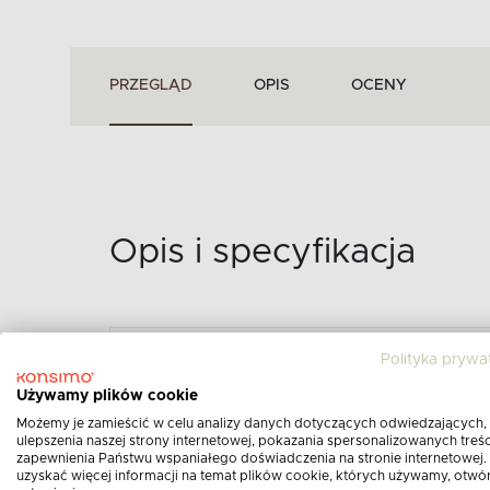
PRZEGLĄD
OPIS
OCENY
Opis i specyfikacja
Polityka prywa
ZESTAW MEBLI NA BA
Używamy plików cookie
SZKLANYM SZARY 2 OS
Możemy je zamieścić w celu analizy danych dotyczących odwiedzających,
ulepszenia naszej strony internetowej, pokazania spersonalizowanych treści
Opis produktu:
zapewnienia Państwu wspaniałego doświadczenia na stronie internetowej.
uzyskać więcej informacji na temat plików cookie, których używamy, otwó