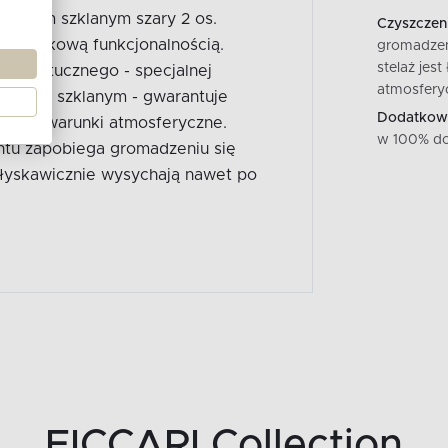
łóknem szklanym szary 2 os.
Czyszczeni
z wyjątkową funkcjonalnością.
gromadzen
stelaż jes
a sztucznego - specjalnej
atmosfery
łóknem szklanym - gwarantuje
Dodatkowe
ienne warunki atmosferyczne.
w 100% do
ntu zapobiega gromadzeniu się
łyskawicznie wysychają nawet po
FICCARI Collection