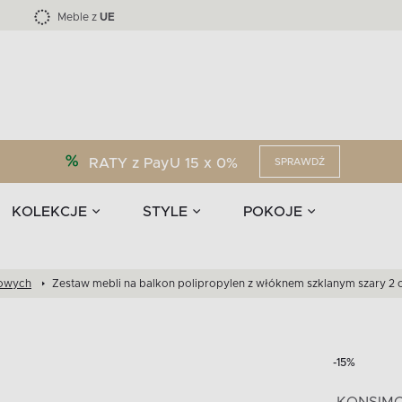
Kolekcja mebli LOFTY -45 %
i akcesoria
EPIRI
TEENS
Krzesła do jadalni
Zasłony
F
Liczba produktów:
Liczba produktów:
40
173
Meble z
UE
RATY z PayU 15 x 0%
SPRAWDŹ
KOLEKCJE
STYLE
POKOJE
dowych
Zestaw mebli na balkon polipropylen z włóknem szklanym szary 2 o
-15%