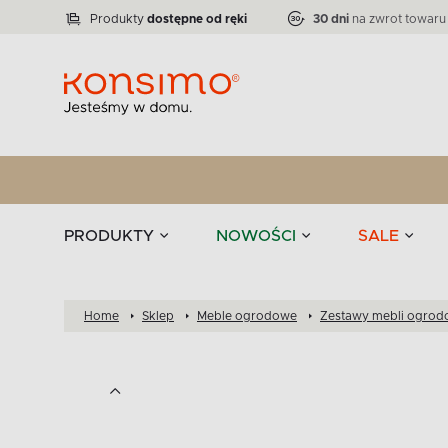
Lampy
Kolekcja narożników RATLO -39 %
VICTO
ELEGANT
Zastawy stołowe 
Liczba produktów:
Liczba produktów:
71
864
Produkty
dostępne od ręki
30 dni
na zwrot towaru
stołowe
Tekstylia
PRODUKTY
NOWOŚCI
SALE
Home
Sklep
Meble ogrodowe
Zestawy mebli ogro