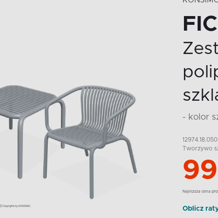
KONSIM
FI
Zes
pol
szkl
- kolor 
12974.18.050
Tworzywo s
99
Najnizsza cena pro
Oblicz rat