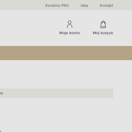
PRIMA
KIDS
Komody, szafki RTV, witryny...
-33 %
irany
Liczba produktów:
Liczba produktów:
274
60
Konsimo PRO
Idea
Kontakt
Moje konto
Mój koszyk
s.