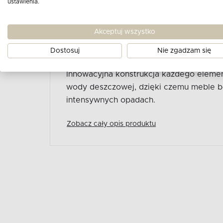
ustawienia.
Zestaw mebli na balkon polipropylen z w
idealnie łączy minimalistyczną estetykę 
Akceptuj wszystko
Wykonana z wysokogatunkowego tworzyw
mieszanki polipropylenu wzbogaconej w
Dostosuj
Nie zgadzam się
niezrównaną trwałość i odporność na zm
Innowacyjna konstrukcja każdego eleme
wody deszczowej, dzięki czemu meble b
intensywnych opadach.
Zobacz cały opis produktu