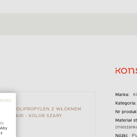
Marka:
K
tności
Kategoria:
LKON POLIPROPYLEN Z WŁÓKNEM
Nr produk
. FICCARI - KOLOR SZARY
Materiał st
 i
(mieszank
 Aby
rz
Nóżki:
P