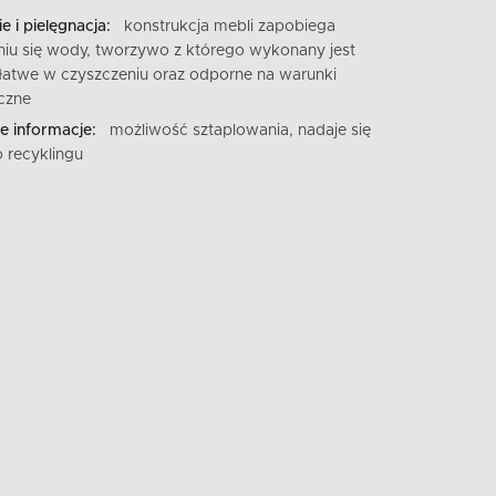
e i pielęgnacja:
konstrukcja mebli zapobiega
iu się wody, tworzywo z którego wykonany jest
t łatwe w czyszczeniu oraz odporne na warunki
czne
 informacje:
możliwość sztaplowania, nadaje się
 recyklingu