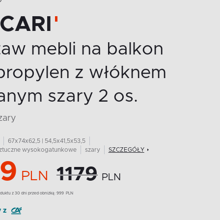
O
CCARI
taw mebli na balkon
ipropylen z włóknem
anym szary 2 os.
szary
67x74x62,5 | 54,5x41,5x53,5
ztuczne wysokogatunkowe
szary
SZCZEGÓŁY
9
1179
PLN
PLN
duktu z 30 dni przed obniżką:
999
PLN
y z