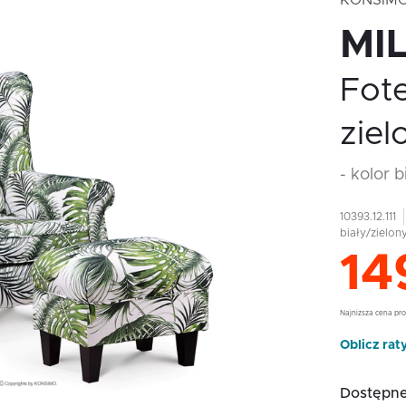
KONSIM
MI
Fote
ziel
- kolor 
10393.12.111
biały/zielon
14
Najnizsza cena pro
Oblicz rat
Dostępne 