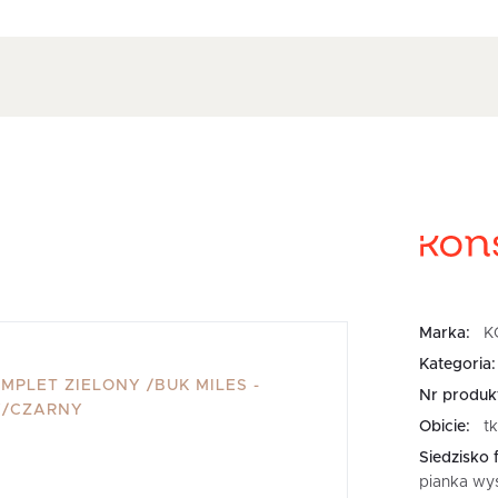
Marka:
K
Kategoria:
MPLET ZIELONY /BUK MILES -
Nr produk
Y/CZARNY
Obicie:
t
Siedzisko f
pianka wys