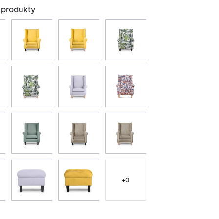
produkty
+
0