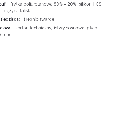
puf:
frytka poliuretanowa 80% – 20%, silikon HCS
sprężyna falista
siedziska:
średnio twarde
elaża:
karton techniczny, listwy sosnowe, płyta
15 mm