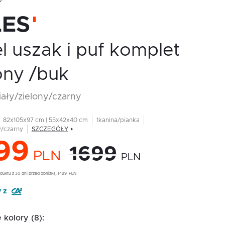
O
LES
l uszak i puf komplet
ony /buk
biały/zielony/czarny
82x105x97 cm | 55x42x40 cm
tkanina/pianka
y/czarny
SZCZEGÓŁY
99
1699
PLN
PLN
duktu z 30 dni przed obniżką:
1499
PLN
y z
kolory (8):