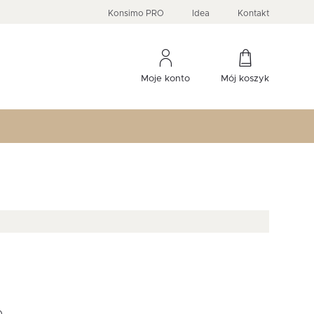
PRIMA
KIDS
Komody, szafki RTV, witryny...
-33 %
irany
Liczba produktów:
Liczba produktów:
274
60
Konsimo PRO
Idea
Kontakt
Moje konto
Mój koszyk