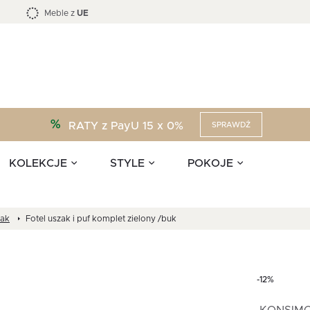
Kolekcja mebli LOFTY -45 %
i akcesoria
EPIRI
TEENS
Krzesła do jadalni
Zasłony
F
Liczba produktów:
Liczba produktów:
40
173
Meble z
UE
RATY z PayU 15 x 0%
SPRAWDŹ
KOLEKCJE
STYLE
POKOJE
zak
Fotel uszak i puf komplet zielony /buk
-12%