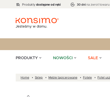
Lampy
Kolekcja narożników RATLO -39 %
VICTO
ELEGANT
Zastawy stołowe 
Liczba produktów:
Liczba produktów:
71
864
Produkty
dostępne od ręki
30 dni
na zwrot towaru
stołowe
Tekstylia
PRODUKTY
NOWOŚCI
SALE
Home
Sklep
Meble tapicerowane
Fotele
Fotel us