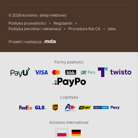
© 2026 konsimo. sklep meblowy
Polityka prywatności
Regulamin
Polityka zwrotów i reklamacji
Procedura Rat CA
Idea
Projekt i realizacja:
Formy płatności
Logistyka
Konsimo International