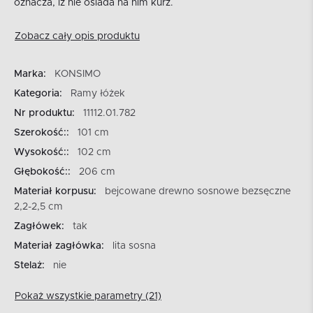
oznacza, iż nie osiada na nim kurz.
Zobacz cały opis produktu
Marka:
KONSIMO
Kategoria:
Ramy łóżek
Nr produktu:
11112.01.782
Szerokość::
101 cm
Wysokość::
102 cm
Głębokość::
206 cm
Materiał korpusu:
bejcowane drewno sosnowe bezsęczne
2,2-2,5 cm
Zagłówek:
tak
Materiał zagłówka:
lita sosna
Stelaż:
nie
Pokaż wszystkie parametry (21)