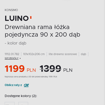
KONSIMO
LUINO
Drewniana rama łóżka
pojedyncza 90 x 200 dąb
- kolor dąb
11112.01.782
101x102x206 cm
lite drewno sosnowe
dąb
SZCZEGÓŁY
1199
1399
PLN
PLN
Najnizsza cena produktu z 30 dni przed obniżką:
1199
PLN
Oblicz raty z
Dostępne kolory (2):