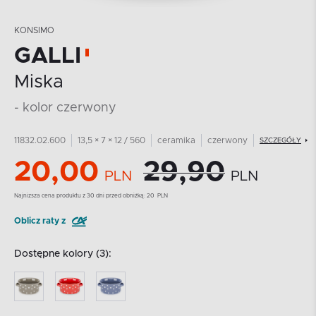
KONSIMO
GALLI
Miska
- kolor czerwony
11832.02.600
13,5 × 7 × 12 / 560
ceramika
czerwony
SZCZEGÓŁY
20,00
29,90
PLN
PLN
Najnizsza cena produktu z 30 dni przed obniżką:
20
PLN
Oblicz raty z
Dostępne kolory (3):