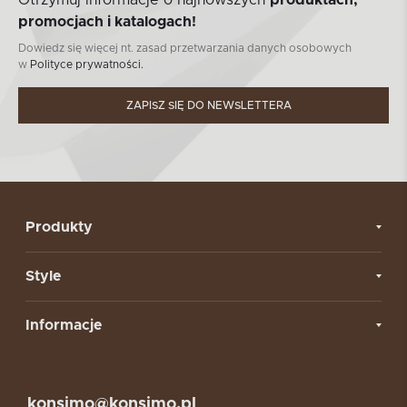
promocjach i katalogach!
Dowiedz się więcej nt. zasad przetwarzania danych osobowych
w
Polityce prywatności.
ZAPISZ SIĘ DO NEWSLETTERA
Produkty
Style
Informacje
konsimo@konsimo.pl