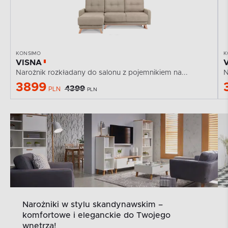
KONSIMO
K
VISNA
Narożnik rozkładany do salonu z pojemnikiem na...
N
3899
4399
PLN
PLN
Narożniki w stylu skandynawskim –
komfortowe i eleganckie do Twojego
wnętrza!