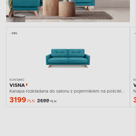
-14%
-
KONSIMO
K
VISNA
Kanapa rozkładana do salonu z pojemnikiem na pościel...
N
3199
3699
PLN
PLN