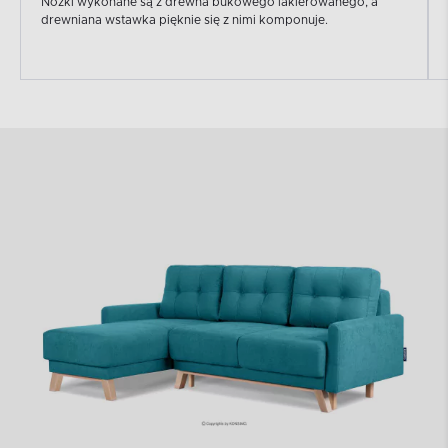
Nóżki wykonane są z drewna bukowego lakierowanego, a
drewniana wstawka pięknie się z nimi komponuje.