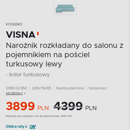
KONSIMO
VISNA
Narożnik rozkładany do salonu z
pojemnikiem na pościel
turkusowy lewy
- kolor turkusowy
12180.02.950
228x79x165
tkanina pleciona
turkusowy
SZCZEGÓŁY
3899
4399
PLN
PLN
Najnizsza cena produktu z 30 dni przed obniżką:
3899
PLN
Oblicz raty z