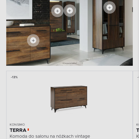
-13%
KONSIMO
K
TERRA
Komoda do salonu na nóżkach vintage
K