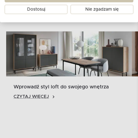
300
529
Dostosuj
Nie zgadzam się
PLN
PLN
Wprowadź styl loft do swojego wnętrza
CZYTAJ WIĘCEJ