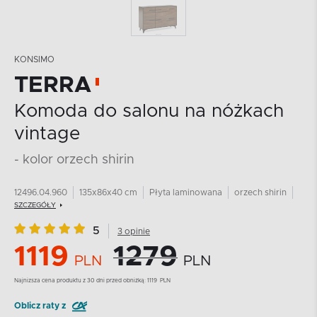
KONSIMO
TERRA
Komoda do salonu na nóżkach
vintage
- kolor orzech shirin
12496.04.960
135x86x40 cm
Płyta laminowana
orzech shirin
SZCZEGÓŁY
5
3 opinie
1119
1279
PLN
PLN
Najnizsza cena produktu z 30 dni przed obniżką:
1119
PLN
Oblicz raty z