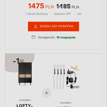
1475
1485
PLN
PLN
+ Koszt dostawy
|
zawiera VAT
|
szt.
DODAJ DO KOSZYKA
Dostępność:
W magazynie
-1
%
KONSIMO
KONSIMO
LOFTY