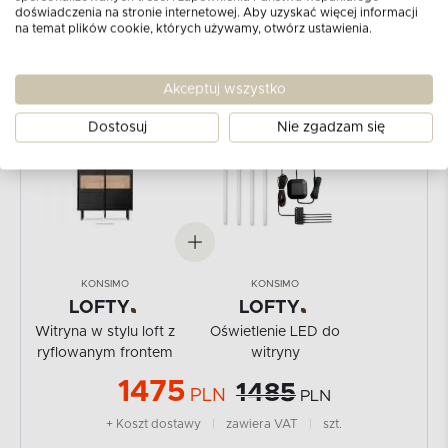
doświadczenia na stronie internetowej. Aby uzyskać więcej informacji
Dostępność:
W magazynie
na temat plików cookie, których używamy, otwórz ustawienia.
Akceptuj wszystko
-1
%
Dostosuj
Nie zgadzam się
KONSIMO
KONSIMO
LOFTY
LOFTY
Witryna w stylu loft z
Oświetlenie LED do
ryflowanym frontem
witryny
1475
1485
PLN
PLN
+ Koszt dostawy
|
zawiera VAT
|
szt.