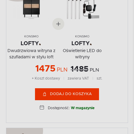
KONSIMO
KONSIMO
LOFTY
LOFTY
Dwudrzwiowa witryna z
Oświetlenie LED do
szufladami w stylu loft
witryny
1475
1485
PLN
PLN
+ Koszt dostawy
|
zawiera VAT
|
szt.
DODAJ DO KOSZYKA
Dostępność:
W magazynie