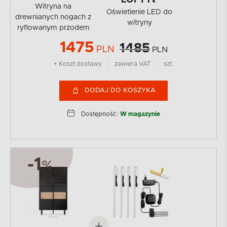
Witryna na
Oświetlenie LED do
drewnianych nogach z
witryny
ryflowanym przodem
1475
1485
PLN
PLN
+ Koszt dostawy
|
zawiera VAT
|
szt.
DODAJ DO KOSZYKA
Dostępność:
W magazynie
-1
%