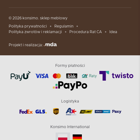
© 2026 konsimo. sklep meblowy
Polityka prywatności
Regulamin
Polityka zwrotów i reklamacji
Procedura Rat CA
Idea
Projekt i realizacja:
Formy płatności
Logistyka
Konsimo International