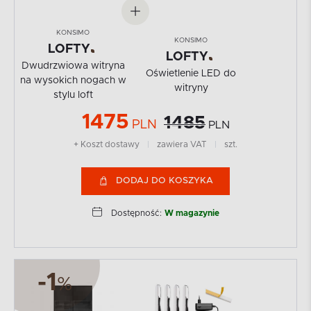
KONSIMO
KONSIMO
LOFTY
LOFTY
Dwudrzwiowa witryna
Oświetlenie LED do
na wysokich nogach w
witryny
stylu loft
1475
1485
PLN
PLN
+ Koszt dostawy
|
zawiera VAT
|
szt.
DODAJ DO KOSZYKA
Dostępność:
W magazynie
-1
%