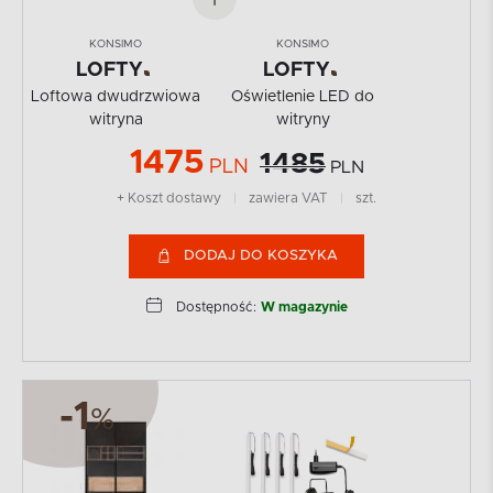
KONSIMO
KONSIMO
LOFTY
LOFTY
Loftowa dwudrzwiowa
Oświetlenie LED do
witryna
witryny
1475
1485
PLN
PLN
+ Koszt dostawy
|
zawiera VAT
|
szt.
DODAJ DO KOSZYKA
Dostępność:
W magazynie
-1
%