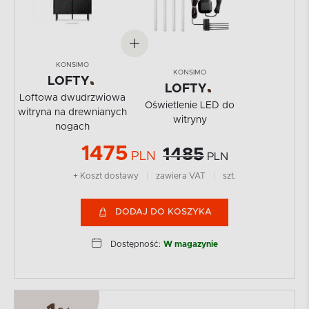
KONSIMO
KONSIMO
LOFTY
LOFTY
Loftowa dwudrzwiowa
Oświetlenie LED do
witryna na drewnianych
witryny
nogach
1475
1485
PLN
PLN
+ Koszt dostawy
|
zawiera VAT
|
szt.
DODAJ DO KOSZYKA
Dostępność:
W magazynie