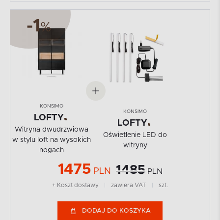
-1
%
KONSIMO
KONSIMO
LOFTY
LOFTY
Witryna dwudrzwiowa
Oświetlenie LED do
w stylu loft na wysokich
witryny
nogach
1475
1485
PLN
PLN
+ Koszt dostawy
|
zawiera VAT
|
szt.
DODAJ DO KOSZYKA