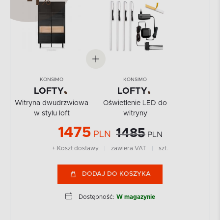
%
KONSIMO
KONSIMO
LOFTY
LOFTY
Witryna dwudrzwiowa
Oświetlenie LED do
w stylu loft
witryny
1475
1485
PLN
PLN
+ Koszt dostawy
|
zawiera VAT
|
szt.
DODAJ DO KOSZYKA
Dostępność:
W magazynie