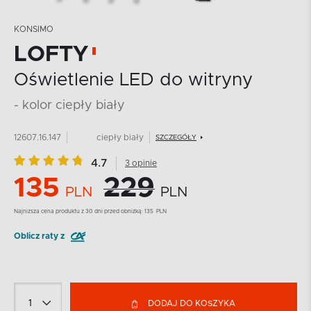
KONSIMO
LOFTY
Oświetlenie LED do witryny
- kolor ciepły biały
12607.16.147
ciepły biały
SZCZEGÓŁY
4.7
3 opinie
135
229
PLN
PLN
Najnizsza cena produktu z 30 dni przed obniżką:
135
PLN
Oblicz raty z
DODAJ DO KOSZYKA