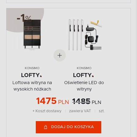
-1
%
KONSIMO
KONSIMO
LOFTY
LOFTY
Loftowa witryna na
Oświetlenie LED do
wysokich nóżkach
witryny
1475
1485
PLN
PLN
+ Koszt dostawy
|
zawiera VAT
|
szt.
DODAJ DO KOSZYKA