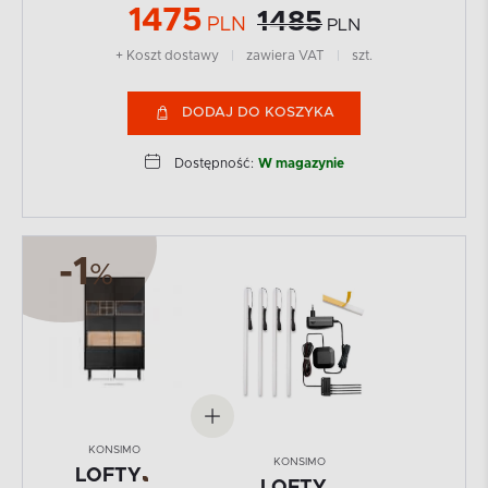
1475
1485
PLN
PLN
+ Koszt dostawy
|
zawiera VAT
|
szt.
DODAJ DO KOSZYKA
Dostępność:
W magazynie
-1
%
KONSIMO
KONSIMO
LOFTY
LOFTY