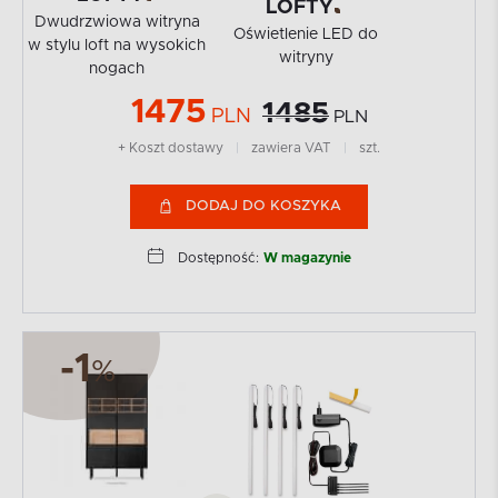
LOFTY
Dwudrzwiowa witryna
Oświetlenie LED do
w stylu loft na wysokich
witryny
nogach
1475
1485
PLN
PLN
+ Koszt dostawy
|
zawiera VAT
|
szt.
DODAJ DO KOSZYKA
Dostępność:
W magazynie
-1
%