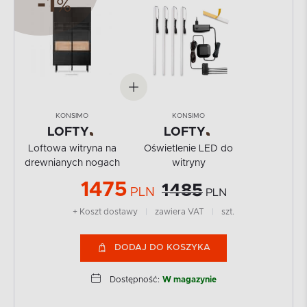
-1
%
KONSIMO
KONSIMO
LOFTY
LOFTY
Loftowa witryna na
Oświetlenie LED do
drewnianych nogach
witryny
1475
1485
PLN
PLN
+ Koszt dostawy
|
zawiera VAT
|
szt.
DODAJ DO KOSZYKA
Dostępność:
W magazynie