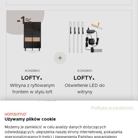
-1
%
KONSIMO
KONSIMO
LOFTY
LOFTY
Witryna z ryflowanym
Oświetlenie LED do
frontem w stylu loft
witryny
1475
1485
PLN
PLN
Polityka prywatności
+ Koszt dostawy
|
zawiera VAT
|
szt.
Używamy plików cookie
Możemy je zamieścić w celu analizy danych dotyczących
DODAJ DO KOSZYKA
odwiedzających, ulepszenia naszej strony internetowej, pokazania
spersonalizowanych treści i zapewnienia Państwu wspaniałego