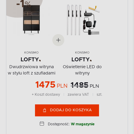
-1
%
KONSIMO
KONSIMO
LOFTY
LOFTY
Dwudrzwiowa witryna
Oświetlenie LED do
w stylu loft z szufladami
witryny
1475
1485
PLN
PLN
+ Koszt dostawy
|
zawiera VAT
|
szt.
DODAJ DO KOSZYKA
Dostępność:
W magazynie