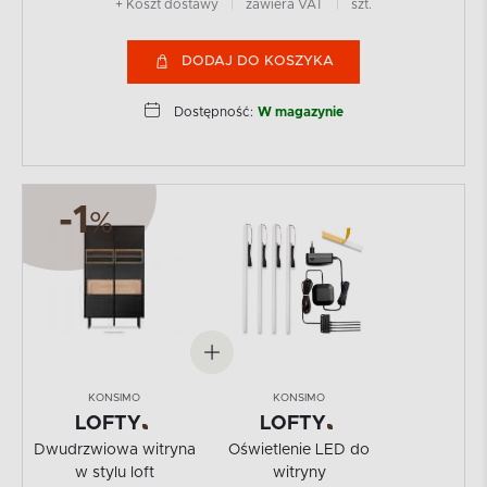
+ Koszt dostawy
|
zawiera VAT
|
szt.
DODAJ DO KOSZYKA
Dostępność:
W magazynie
-1
%
KONSIMO
KONSIMO
LOFTY
LOFTY
Dwudrzwiowa witryna
Oświetlenie LED do
w stylu loft
witryny