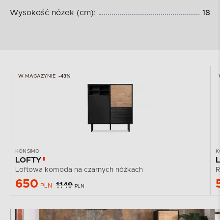
Wysokość nóżek (cm):
18
W MAGAZYNIE
-43%
KONSIMO
K
LOFTY
Loftowa komoda na czarnych nóżkach
R
650
1149
PLN
PLN