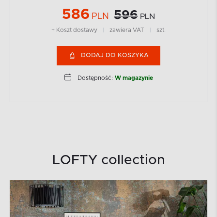
586
596
PLN
PLN
+ Koszt dostawy
|
zawiera VAT
|
szt.
DODAJ DO KOSZYKA
Dostępność:
W magazynie
LOFTY collection