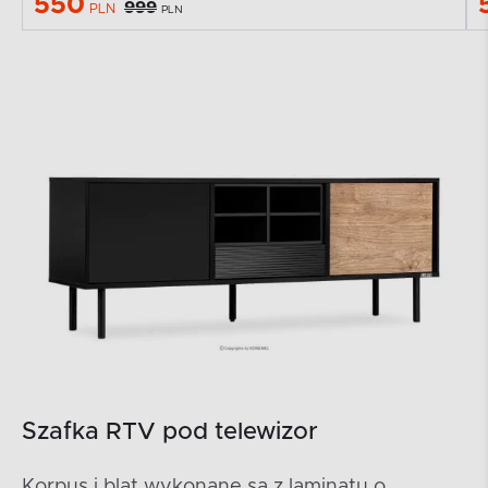
550
999
PLN
PLN
Szafka RTV pod telewizor
Korpus i blat wykonane są z laminatu o