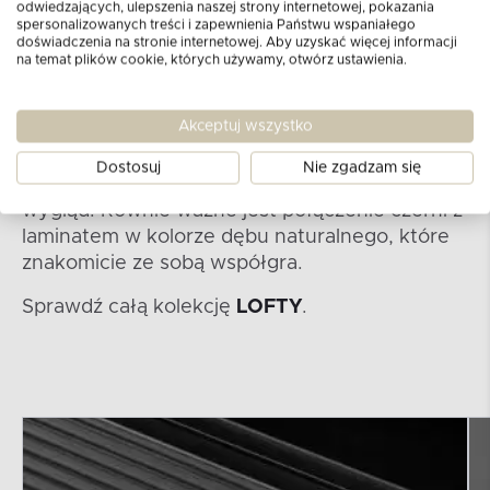
profesorów. Została zaprojektowana tak, aby
odwiedzających, ulepszenia naszej strony internetowej, pokazania
spersonalizowanych treści i zapewnienia Państwu wspaniałego
była jak najbardziej uniwersalna i dopasowana
doświadczenia na stronie internetowej. Aby uzyskać więcej informacji
do potrzeb użytkownika. Meble posiadają
na temat plików cookie, których używamy, otwórz ustawienia.
wymienne wstawki do półek, różniące się
budową oraz kolorem. Kolekcja LOFTY nie
Akceptuj wszystko
zawiedzie również pod względem wykonania.
Dobrane zostały materiały wysokiej jakości,
Dostosuj
Nie zgadzam się
które zapewniają stabilność i niepowtarzalny
wygląd. Równie ważne jest połączenie czerni z
laminatem w kolorze dębu naturalnego, które
znakomicie ze sobą współgra.
Sprawdź całą kolekcję
LOFTY
.