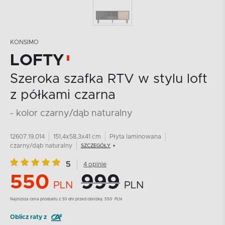
KONSIMO
LOFTY
Szeroka szafka RTV w stylu loft
z półkami czarna
- kolor czarny/dąb naturalny
12607.19.014
151,4x58,3x41 cm
Płyta laminowana
czarny/dąb naturalny
SZCZEGÓŁY
5
4 opinie
550
999
PLN
PLN
Najnizsza cena produktu z 30 dni przed obniżką:
550
PLN
Oblicz raty z