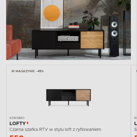
W MAGAZYNIE
-45%
KONSIMO
K
LOFTY
Czarna szafka RTV w stylu loft z ryflowaniem
S