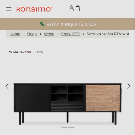
RATY z PayU 15 x 0%
Home
Sklep
Meble
Szafki RTV
Szeroka szafka RTV w stylu 
W MAGAZYNIE
-45%