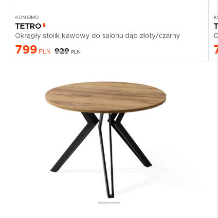
KONSIMO
K
TETRO
Okrągły stolik kawowy do salonu dąb złoty/czarny
O
799
929
PLN
PLN