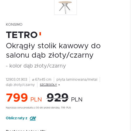
KONSIMO
TETRO
Okrągły stolik kawowy do
salonu dąb złoty/czarny
- kolor dąb złoty/czarny
12903.01.903
⌀ 67x45 cm
płyta laminowana/metal
dąb złoty/czarny
SZCZEGÓŁY
799
929
PLN
PLN
Najnizsza cena produktu z 30 dni przed obniżką:
799
PLN
Oblicz raty z