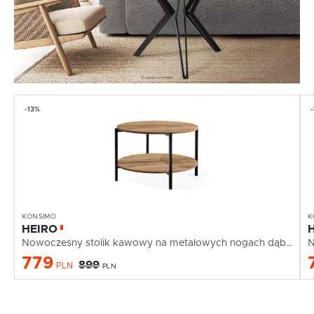
-13%
KONSIMO
K
HEIRO
Nowoczesny stolik kawowy na metalowych nogach dąb...
779
899
PLN
PLN