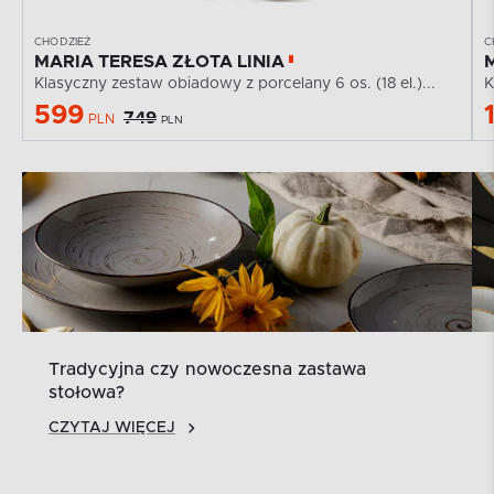
CHODZIEŻ
C
MARIA TERESA ZŁOTA LINIA
Klasyczny zestaw obiadowy z porcelany 6 os. (18 el.)...
K
599
749
PLN
PLN
Tradycyjna czy nowoczesna zastawa
stołowa?
CZYTAJ WIĘCEJ