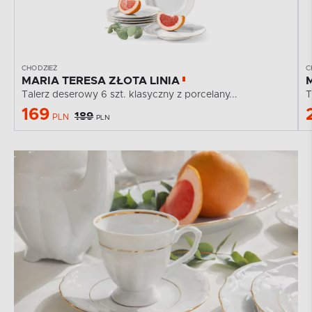
CHODZIEŻ
C
MARIA TERESA ZŁOTA LINIA
Talerz deserowy 6 szt. klasyczny z porcelany...
T
169
189
PLN
PLN