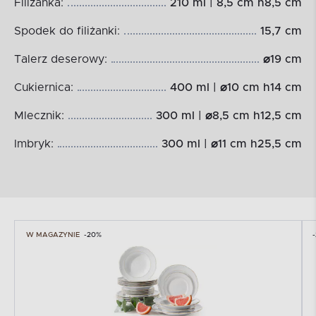
Filiżanka:
210 ml | 8,5 cm h8,5 cm
Spodek do filiżanki:
15,7 cm
Talerz deserowy:
⌀19 cm
Cukiernica:
400 ml | ⌀10 cm h14 cm
Mlecznik:
300 ml | ⌀8,5 cm h12,5 cm
Imbryk:
300 ml | ⌀11 cm h25,5 cm
W MAGAZYNIE
-20%