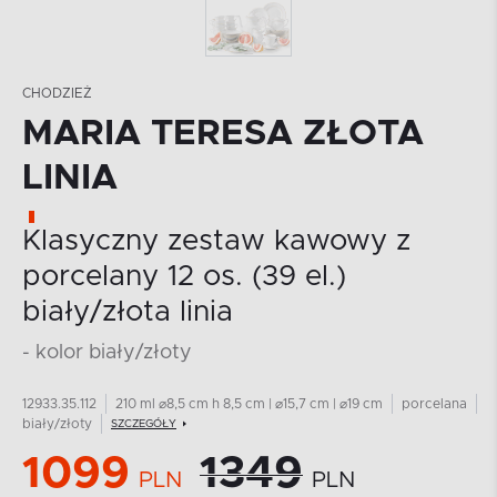
CHODZIEŻ
MARIA TERESA ZŁOTA
LINIA
Klasyczny zestaw kawowy z
porcelany 12 os. (39 el.)
biały/złota linia
- kolor biały/złoty
12933.35.112
210 ml ⌀8,5 cm h 8,5 cm | ⌀15,7 cm | ⌀19 cm
porcelana
biały/złoty
SZCZEGÓŁY
1099
1349
PLN
PLN