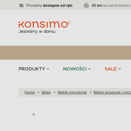
Lampy
Kolekcja narożników RATLO -39 %
VICTO
ELEGANT
Zastawy stołowe 
Liczba produktów:
Liczba produktów:
71
864
Produkty
dostępne od ręki
30 dni
na zwrot towaru
stołowe
Tekstylia
PRODUKTY
NOWOŚCI
SALE
Home
Sklep
Meble ogrodowe
Meble tarasowe i og