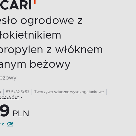
CCARI
esło ogrodowe z
okietnikiem
ipropylen z włóknem
lanym beżowy
beżowy
0
57,5x82,5x53
Tworzywo sztuczne wysokogatunkowe
ZCZEGÓŁY
9
PLN
y z