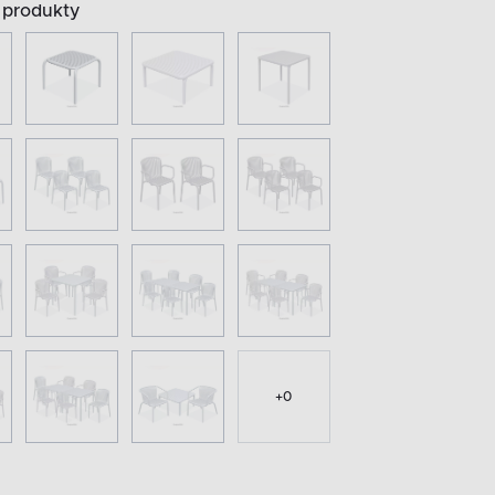
produkty
+
0