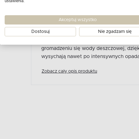
ustawienia.
beżowy idealnie łączy minimalistyczną e
funkcjonalnością. Wykonana z wysokog
Akceptuj wszystko
specjalnej mieszanki polipropylenu wzb
Dostosuj
Nie zgadzam się
gwarantuje niezrównaną trwałość i odpo
atmosferyczne. Innowacyjna konstrukcj
gromadzeniu się wody deszczowej, dzię
wysychają nawet po intensywnych opada
Zobacz cały opis produktu