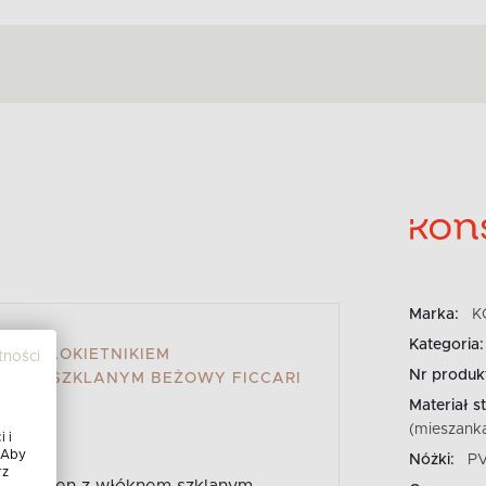
Marka:
K
Kategoria:
 PODŁOKIETNIKIEM
tności
Nr produk
KNEM SZKLANYM BEŻOWY FICCARI
Materiał st
(mieszank
 i
 Aby
Nóżki:
P
rz
lipropylen z włóknem szklanym