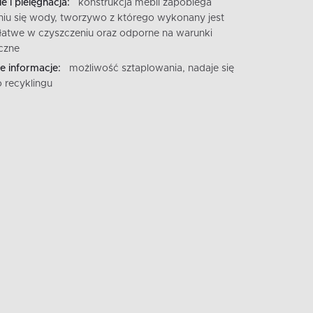
e i pielęgnacja:
konstrukcja mebli zapobiega
iu się wody, tworzywo z którego wykonany jest
t łatwe w czyszczeniu oraz odporne na warunki
czne
 informacje:
możliwość sztaplowania, nadaje się
 recyklingu