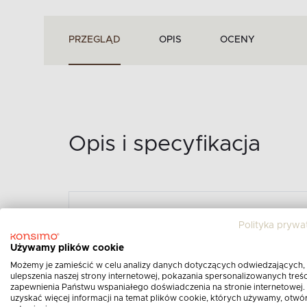
PRZEGLĄD
OPIS
OCENY
Opis i specyfikacja
KRZESŁO OGRODOWE Z
Polityka prywa
POLIPROPYLEN Z WŁÓ
Używamy plików cookie
- KOLOR BEŻOWY
Możemy je zamieścić w celu analizy danych dotyczących odwiedzających,
Opis produktu:
ulepszenia naszej strony internetowej, pokazania spersonalizowanych treści
zapewnienia Państwu wspaniałego doświadczenia na stronie internetowej.
uzyskać więcej informacji na temat plików cookie, których używamy, otwó
Krzesło ogrodowe z podłokietnikiem po