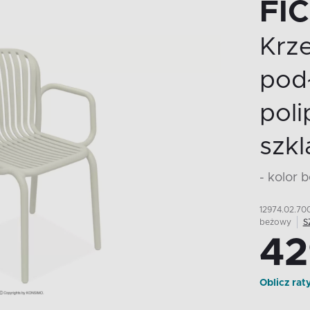
FI
Krz
podł
pol
szk
- kolor 
12974.02.70
beżowy
S
42
Oblicz rat