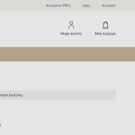
PRIMA
KIDS
Komody, szafki RTV, witryny...
-33 %
irany
Liczba produktów:
Liczba produktów:
274
60
Konsimo PRO
Idea
Kontakt
Moje konto
Mój koszyk
lanym beżowy
O