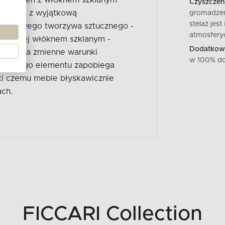
Czyszczeni
stetykę z wyjątkową
gromadzen
stelaż jes
atunkowego tworzywa sztucznego -
atmosfery
ogaconej włóknem szklanym -
Dodatkowe
rność na zmienne warunki
w 100% do
a każdego elementu zapobiega
ki czemu meble błyskawicznie
ch.
FICCARI Collection