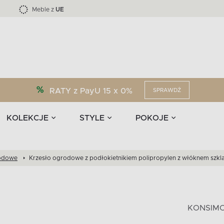
Kolekcja mebli LOFTY -45 %
i akcesoria
EPIRI
TEENS
Krzesła do jadalni
Zasłony
F
Liczba produktów:
Liczba produktów:
40
173
Meble z
UE
RATY z PayU 15 x 0%
SPRAWDŹ
KOLEKCJE
STYLE
POKOJE
rodowe
Krzesło ogrodowe z podłokietnikiem polipropylen z włóknem szk
KONSIM