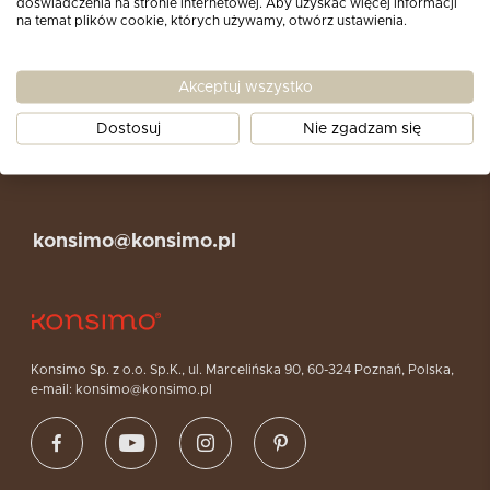
doświadczenia na stronie internetowej. Aby uzyskać więcej informacji
na temat plików cookie, których używamy, otwórz ustawienia.
Produkty
Style
Akceptuj wszystko
Dostosuj
Nie zgadzam się
Informacje
konsimo@konsimo.pl
Konsimo Sp. z o.o. Sp.K., ul. Marcelińska 90, 60-324 Poznań, Polska,
e-mail: konsimo@konsimo.pl