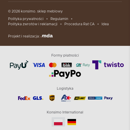
© 2026 konsimo. sklep meblowy
Polityka prywatności
Regulamin
Polityka zwrotów i reklamacji
Procedura Rat CA
Idea
Projekt i realizacja:
Formy płatności
Logistyka
Konsimo International