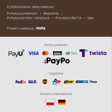
© 2026 konsimo. sklep meblowy
Polityka prywatności
Regulamin
Polityka zwrotów i reklamacji
Procedura Rat CA
Idea
Projekt i realizacja:
Formy płatności
Logistyka
Konsimo International