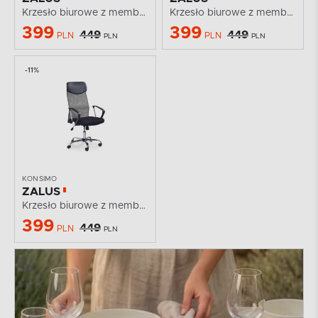
Krzesło biurowe z membraną czarne
Krzesło biurowe z membraną białe
399
399
449
449
PLN
PLN
PLN
PLN
-11%
KONSIMO
ZALUS
Krzesło biurowe z membraną szare
399
449
PLN
PLN