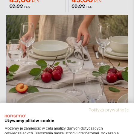
45,00
45,00
PLN
PLN
69,90
69,90
PLN
PLN
Polityka prywatności
Używamy plików cookie
Możemy je zamieścić w celu analizy danych dotyczących
odwiedzających, ulepszenia naszej strony internetowej, pokazania