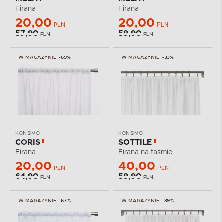
Firana
Firana
20,00
20,00
PLN
PLN
57,90
59,90
PLN
PLN
W MAGAZYNIE
-69%
W MAGAZYNIE
-33%
KONSIMO
KONSIMO
CORIS
SOTTILE
Firana
Firana na taśmie
20,00
40,00
PLN
PLN
64,90
59,90
PLN
PLN
W MAGAZYNIE
-67%
W MAGAZYNIE
-39%