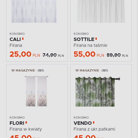
KONSIMO
KONSIMO
CALI
SOTTILE
Firana
Firana na taśmie
25,00
55,00
74,90
89,90
PLN
PLN
PLN
PLN
W MAGAZYNIE
-36%
W MAGAZYNIE
-36%
KONSIMO
KONSIMO
FLORI
VENDO
Firana w kwiaty
Firana z ukr.patkami